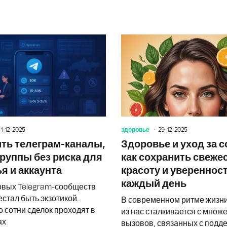
Профилактика в поликлинике: ключ 
1-12-2025
здоровье
29-12-2025
ить телеграм-каналы,
Здоровье и уход за с
группы без риска для
как сохранить свежес
я и аккаунта
красоту и увереннос
каждый день
овых Telegram-сообществ
стал быть экзотикой.
В современном ритме жизн
 сотни сделок проходят в
из нас сталкивается с множ
ах
вызовов, связанных с под