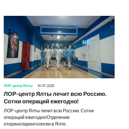
овое масло под прицелом. Россия требует честной маркиро
Владимир ж
ЛОР-центр Ялты
10-07-2026
ЛОР-центр Ялты лечит всю Россию.
Сотни операций ежегодно!
ЛОР-центр Ялты лечит всю Россию. Сотни
операций ежегодно!Отделение
оториноларингологии в Ялте: