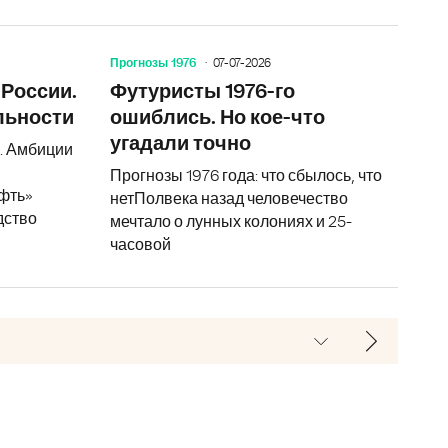
Прогнозы 1976
07-07-2026
ининград получает пополнение!
Аллергия наступает. Мир объявляет ей войну
Завод эле
 России.
Футуристы 1976-го
льности
ошиблись. Но кое-что
угадали точно
и. Амбиции
Прогнозы 1976 года: что сбылось, что
фть»
нетПолвека назад человечество
дство
мечтало о лунных колониях и 25-
часовой