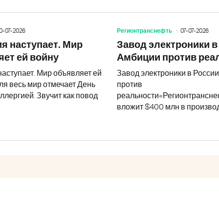
0-07-2026
Регионтранснефть
07-07-2026
88 врачей вышли в профессию. Кал
я наступает. Мир
Завод электроники в
ет ей войну
Амбиции против реа
наступает. Мир объявляет ей
Завод электроники в Росси
ля весь мир отмечает День
против
ллергией. Звучит как повод
реальности«Регионтрансне
вложит $400 млн в произво