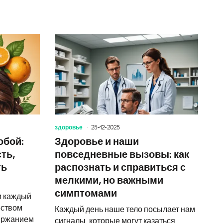
к сохранению здоровья и долголетию
Как купить телеграм-каналы, чаты и группы без риска 
Здоровье и
здоровье
25-12-2025
обой:
Здоровье и наши
ть,
повседневные вызовы: как
ть
распознать и справиться с
мелкими, но важными
симптомами
и каждый
еством
Каждый день наше тело посылает нам
держанием
сигналы, которые могут казаться