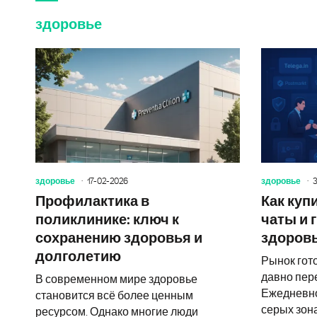
здоровье
здоровье
17-02-2026
здоровье
3
Профилактика в
Как куп
поликлинике: ключ к
чаты и 
сохранению здоровья и
здоровь
долголетию
Рынок гот
давно пере
В современном мире здоровье
Ежедневно
становится всё более ценным
серых зон
ресурсом. Однако многие люди